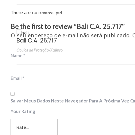
There are no reviews yet.
Be the first to review “Bali C.A. 25.717”
O seu endereço de e-mail não será publicado.
C
Bali C.A. 25.717
Óculos de Proteção/Kalipso
Name
*
Email
*
Salvar Meus Dados Neste Navegador Para A Próxima Vez Q
Your Rating