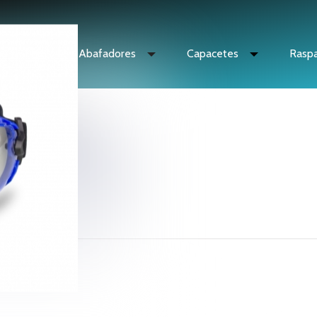
culos
Abafadores
Capacetes
Rasp