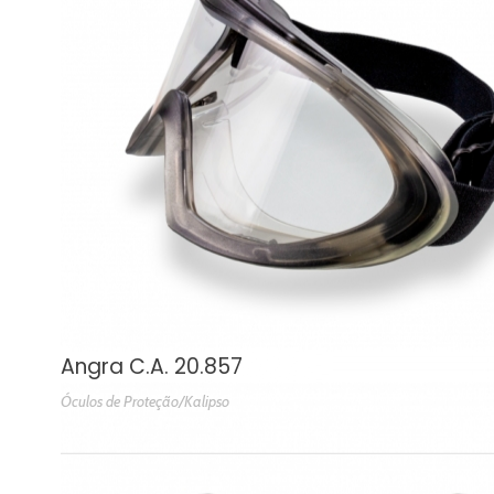
Panda C.A. 10.344
Óculos de Proteção/Kalipso
Angra C.A. 20.857
Óculos de Proteção/Kalipso