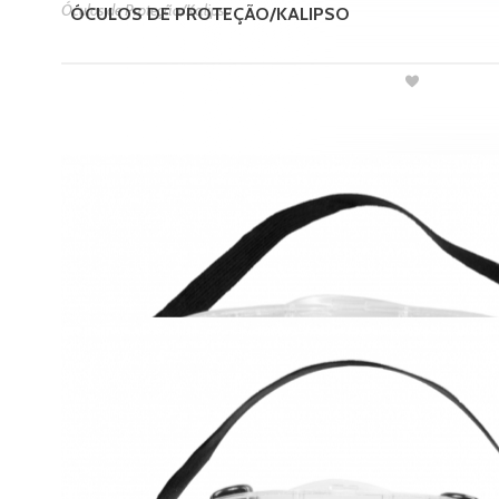
Óculos de Proteção/Kalipso
ÓCULOS DE PROTEÇÃO/KALIPSO