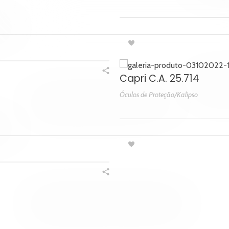
Capri C.A. 25.714
Óculos de Proteção/Kalipso