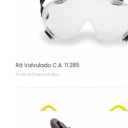
Rã Perfurado C.A. 44.957
Óculos de Proteção/Kalipso
Rã Valvulado C.A. 11.285
Óculos de Proteção/Kalipso