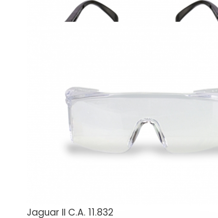
Jaguar C.A. 10.346
Óculos de Proteção/Kalipso
Jaguar II C.A. 11.832