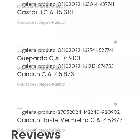
Óculos de Proteção/Kalipso
Castor II C.A. 15.618
Óculos de Proteção/Kalipso
Guepardo C.A. 16.900
Óculos de Proteção/Kalipso
Cancun C.A. 45.873
Óculos de Proteção/Kalipso
Cancun Haste Vermelha C.A. 45.873
Reviews
Óculos de Proteção/Kalipso