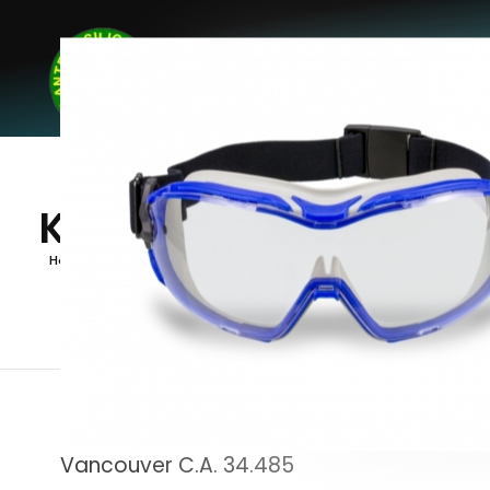
Home
Botinas
Ó
Kalipso
Home
Kalipso
Vancouver C.A. 34.485